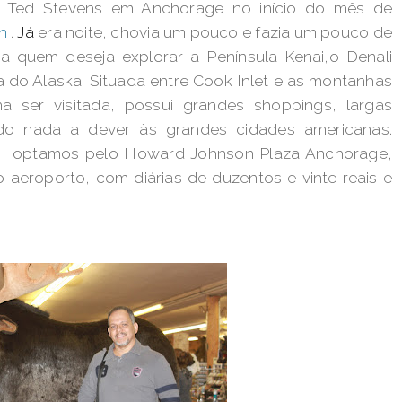
l Ted Stevens em Anchorage no início do mês de
n
.
Já
era noite, chovia um pouco e fazia um pouco de
 quem deseja explorar a Península Kenai,o Denali
la do Alaska. Situada entre Cook Inlet e as montanhas
 ser visitada, possui grandes shoppings, largas
do nada a dever às grandes cidades americanas.
, optamos pelo Howard Johnson Plaza Anchorage,
o aeroporto, com diárias de duzentos e vinte reais e