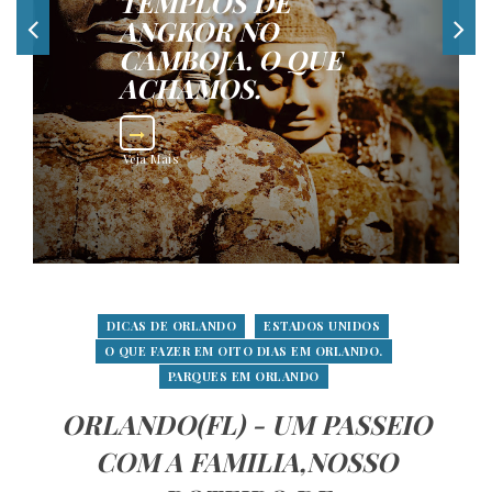
TEMPLOS DE
ANGKOR NO
CAMBOJA. O QUE
ACHAMOS.
Veja Mais
DICAS DE ORLANDO
ESTADOS UNIDOS
O QUE FAZER EM OITO DIAS EM ORLANDO.
PARQUES EM ORLANDO
ORLANDO(FL) - UM PASSEIO
COM A FAMILIA,NOSSO