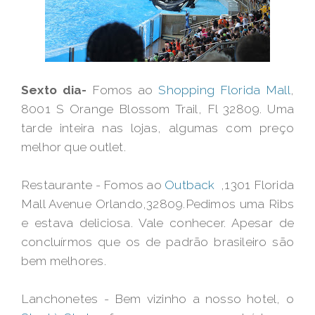
Sexto dia-
Fomos ao
Shopping Florida Mall
,
8001 S Orange Blossom Trail, Fl 32809. Uma
tarde inteira nas lojas, algumas com preço
melhor que outlet.
Restaurante - Fomos ao
Outback
,1301 Florida
Mall Avenue Orlando,32809.Pedimos uma Ribs
e estava deliciosa. Vale conhecer. Apesar de
concluírmos que os de padrão brasileiro são
bem melhores.
Lanchonetes - Bem vizinho a nosso hotel, o