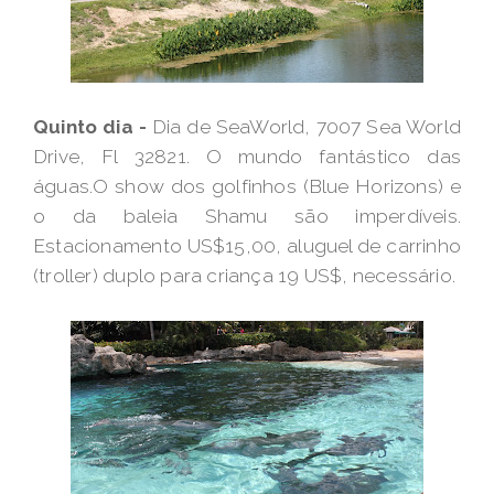
Quinto dia -
Dia de SeaWorld, 7007 Sea World
Drive, Fl 32821. O mundo fantástico das
águas.O show dos golfinhos (Blue Horizons) e
o da baleia Shamu são imperdíveis.
Estacionamento US$15,00, aluguel de carrinho
(troller) duplo para criança 19 US$, necessário.