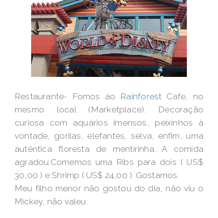
Restaurante- Fomos ao
Rainforest
Cafe, no
mesmo local (Marketplace). Decoração
curiosa com aquários imensos, peixinhos à
vontade, gorilas, elefantes, selva, enfim, uma
autêntica floresta de mentirinha. A comida
agradou.Comemos uma Ribs para dois ( US$
30,00 ) e Shrimp ( US$ 24,00 ). Gostamos.
Meu filho menor não gostou do dia, não viu o
Mickey, não valeu.