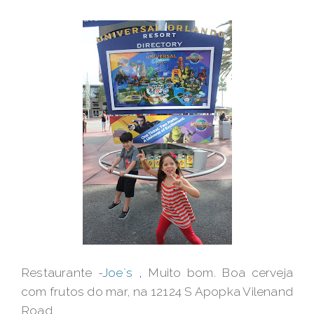
Restaurante -
Joe`s
,
Muito bom. Boa cerveja
com frutos do mar, na 12124 S Apopka Vilenand
Road.