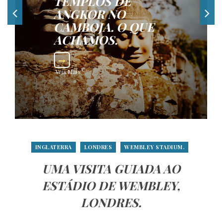
TEMPLOS DE
ANGKOR NO
CAMBOJA. O QUE
ACHAMOS.
Veja Mais
INGLATERRA
LONDRES
WEMBLEY STADIUM.
UMA VISITA GUIADA AO
ESTÁDIO DE WEMBLEY,
LONDRES.