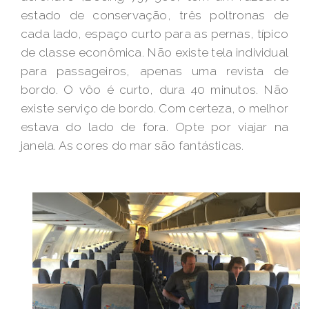
estado de conservação, três poltronas de
cada lado, espaço curto para as pernas, típico
de classe econômica. Não existe tela individual
para passageiros, apenas uma revista de
bordo. O vôo é curto, dura 40 minutos. Não
existe serviço de bordo. Com certeza, o melhor
estava do lado de fora. Opte por viajar na
janela. As cores do mar são fantásticas.