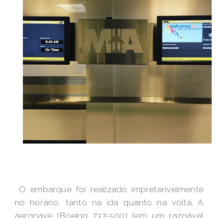
O embarque foi realizado impreterivelmente
no horário, tanto na ida quanto na volta. A
aeronave (Boeing 737-500) tem um razoável