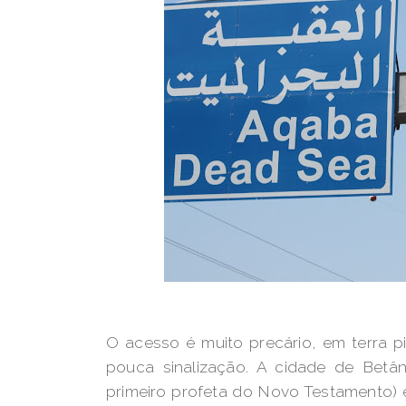
O acesso é muito precário, em terra p
pouca sinalização. A cidade de Betâni
primeiro profeta do Novo Testamento) e