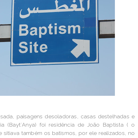
isada, paisagens desoladoras, casas destelhadas e
a (Bayt`Anya) foi residência de João Baptista ( o
 sitiava também os batismos, por ele realizados, no