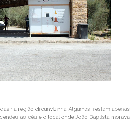
ídas na região circunvizinha. Algumas, restam apenas
ascendeu ao céu e o local onde João Baptista morava