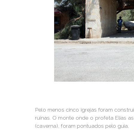
Pelo menos cinco igrejas foram constru
ruínas. O monte onde o profeta Elias 
(caverna), foram pontuados pelo guia.