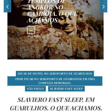
TEMPLOS DE
ANGKOR NO
CAMBOJA. O QUE
ACHAMOS.
Veja Mais
DICAS DE HOTEL NO AEROPORTO DE GUARULHOS
ONDE FICAR NO AEROPORTO DE GUARULHOS EM UMA
CONEXÃO DEMORADA.
SÃO PAULO
SLAVIERO FAST SLEEP
SLAVIERO FAST SLEEP, EM
GUARULHOS. O QUE ACHAMOS.