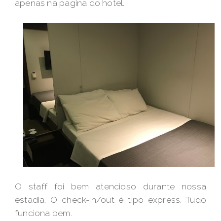
apenas na pagina do hotel.
O staff foi bem atencioso durante nossa
estadia. O check-in/out é tipo express. Tudo
funciona bem.