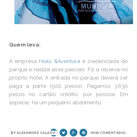
Quem leva:
A empresa
Hielo &Aventura
é credenciada do
parque e realiza esse passeio. Fiz a reserva no
próprio hotel. A entrada no parque deverá ser
paga a parte (500 pesos). Pagamos 3.630
pesos no cartão crédito, por pessoa. Em
espécie, há um pequeno abatimento.
BY
ALEXANDRE CALADO
NENHUM COMENTÁRIO: