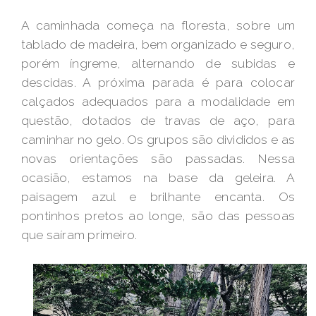
A caminhada começa na floresta, sobre um
tablado de madeira, bem organizado e seguro,
porém íngreme, alternando de subidas e
descidas. A próxima parada é para colocar
calçados adequados para a modalidade em
questão, dotados de travas de aço, para
caminhar no gelo. Os grupos são divididos e as
novas orientações são passadas. Nessa
ocasião, estamos na base da geleira. A
paisagem azul e brilhante encanta. Os
pontinhos pretos ao longe, são das pessoas
que saíram primeiro.