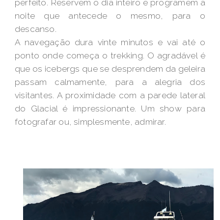
perfeito. Reservem o dia inteiro e programem a
noite que antecede o mesmo, para o
descanso.
A navegação dura vinte minutos e vai até o
ponto onde começa o trekking. O agradável é
que os icebergs que se desprendem da geleira
passam calmamente, para a alegria dos
visitantes. A proximidade com a parede lateral
do Glacial é impressionante. Um show para
fotografar ou, simplesmente, admirar.