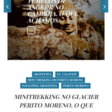
TEMPLOS DE
ANGKOR NO
CAMBOJA. O QUE
ACHAMOS.
Veja Mais
ARGENTINA
EL CALAFATE
MINI TREKKING EM PERITO MORENO
PATAGÔNIA ARGENTINA
PERITO MORENO
MINITREKKING NO GLACIER
PERITO MORENO. O QUE