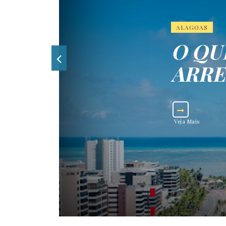
ALAGOAS
O QU
ARR
Veja Mais