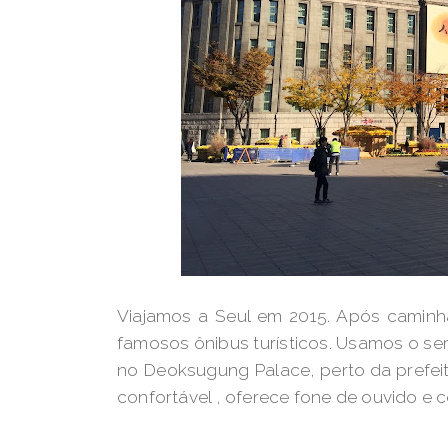
Viajamos a Seul em 2015. Após caminh
famosos ônibus turísticos. Usamos o se
no Deoksugung Palace, perto da prefei
confortável , oferece fone de ouvido e c