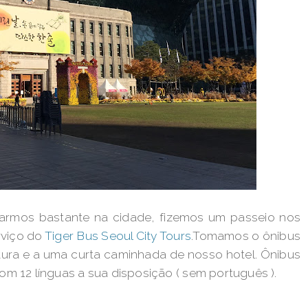
armos bastante na cidade, fizemos um passeio nos
rviço do
Tiger Bus Seoul City Tours
.Tomamos o ônibus
tura e a uma curta caminhada de nosso hotel. Ônibus
om 12 línguas a sua disposição ( sem português ).